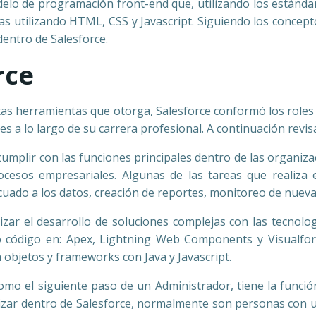
delo de programación front-end que, utilizando los estánda
das utilizando HTML, CSS y Javascript. Siguiendo los conc
entro de Salesforce.
rce
tas herramientas que otorga, Salesforce conformó los roles
es a lo largo de su carrera profesional. A continuación revi
 cumplir con las funciones principales dentro de las organiz
ocesos empresariales. Algunas de las tareas que realiza 
ecuado a los datos, creación de reportes, monitoreo de nueva
lizar el desarrollo de soluciones complejas con las tecnol
do código en: Apex, Lightning Web Components y Visualf
objetos y frameworks con Java y Javascript.
mo el siguiente paso de un Administrador, tiene la función
izar dentro de Salesforce, normalmente son personas con 