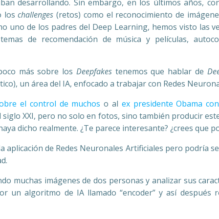
iban desarrollando. Sin embargo, en los últimos años, co
o los
challenges
(retos) como el reconocimiento de imágene
o uno de los padres del Deep Learning, hemos visto las ve
sistemas de recomendación de música y películas, autoc
 poco más sobre los
Deepfakes
tenemos que hablar de
Dee
co), un área del IA, enfocado a trabajar con Redes Neuronale
obre el control de muchos
o al
ex presidente Obama con
siglo XXI, pero no solo en fotos, sino también producir est
haya dicho realmente. ¿Te parece interesante? ¿crees que po
a aplicación de Redes Neuronales Artificiales pero podría s
ad.
ndo muchas imágenes de dos personas y analizar sus caracte
r un algoritmo de IA llamado “encoder” y así después re