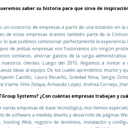
remos saber su historia para que sirva de inspiraci
un consorcio de empresas a partir de una licitación en la
ntes de estas empresas éramos también parte de la Comun
 lo que pudimos cohesionar perfectamente la experiencia i
ipos de ambas empresas nos fusionamos sin ningún problem
ctos similares, ahorrar gastos de la carga administrativa
a nuestros clientes. Luego del 2015, llegamos a invitar 
 nuevas ideas al equipo. De los cuales aprendimos mucho y
jamín Castillo, Laura Risueño, Soledad Nina, Sergio Och
Iriarte, Félix Zelaya, Armando López, Andrea Cornejo, Jha
ITGroup Systems? ¿Con cuántas empresas trabajan y cuá
arias empresas de base tecnológica, nos hemos especializad
o de software a medida, diseño y desarrollo de páginas Web,
 hosting Web, registro de dominios, instalación y configu