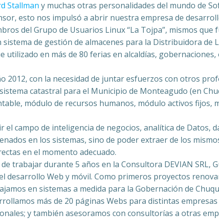
rd Stallman
y muchas otras personalidades del mundo de Sof
sensor, esto nos impulsó a abrir nuestra empresa de desarrol
mbros del Grupo de Usuarios Linux “La Tojpa”, mismos que f
sistema de gestión de almacenes para la Distribuidora de La
ue utilizado en más de 80 ferias en alcaldías, gobernaciones,
 2012, con la necesidad de juntar esfuerzos con otros prof
sistema catastral para el Municipio de Monteagudo (en Chuq
table, módulo de recursos humanos, módulo activos fijos, 
el campo de inteligencia de negocios, analítica de Datos, data
nados en los sistemas, sino de poder extraer de los mismo
rrectas en el momento adecuado.
e trabajar durante 5 años en la Consultora DEVIAN SRL, Gu
el desarrollo Web y móvil. Como primeros proyectos renov
abajamos en sistemas a medida para la Gobernación de Chuquis
rrollamos más de 20 páginas Webs para distintas empresas
acionales; y también asesoramos con consultorías a otras emp